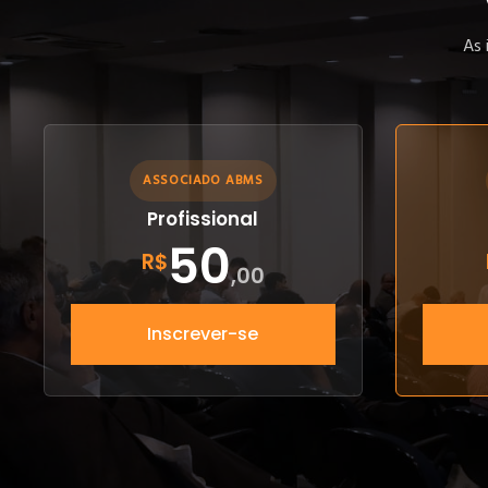
As 
ASSOCIADO ABMS
Profissional
50
R$
,00
Inscrever-se