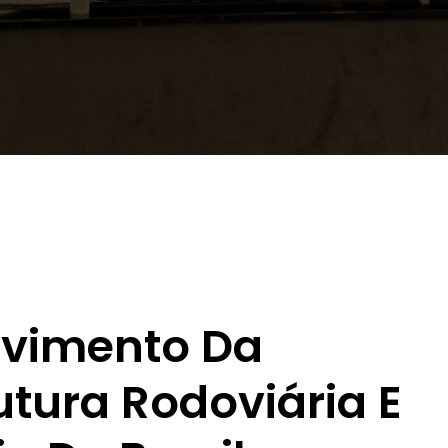
lvimento Da
utura Rodoviária E