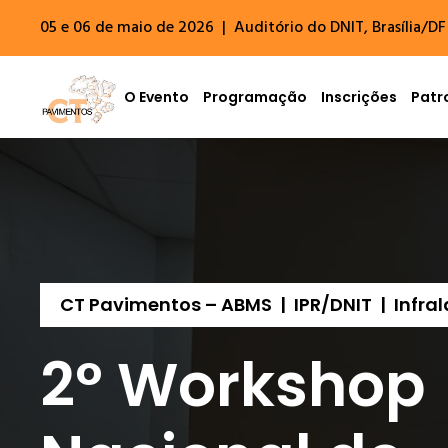
05 e 06 de maio de 2026 | Auditório do DNIT, Brasília/DF
O Evento
Programação
Inscrições
Patr
CT Pavimentos – ABMS | IPR/DNIT | Infra
2° Workshop