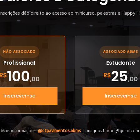
inscrições dão direito ao acesso ao minicurso, palestras e Happy H
NÃO ASSOCIADO
ASSOCIADO ABMS
Profissional
Estudante
100
25
R$
R$
,00
,00
Inscrever-se
Inscrever-se
Mais informações:
@ctpavimentos.abms
|
magnos.baroni@gmail.com