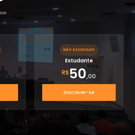
our.
NÃO ASSOCIADO
Estudante
50
R$
,00
Inscrever-se