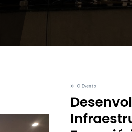
O Evento
Desenvo
Infraestr